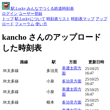
駅
.Locky
みんなでつくる鉄道時刻表
ログイン
ユーザー登録
トップ
駅.Lockyについて
時刻表リスト
時刻表マップ
アップ
ロード
フォーラム
使い方
kancho さんのアップロード
した時刻表
路線
駅
方面
更新日時
美濃太田方
25/10/25
JR太多線
多治見
16:47
面
25/10/25
JR太多線
小泉
多治見方面
16:47
美濃太田方
25/10/25
JR太多線
小泉
16:47
面
25/10/25
JR太多線
根本
多治見方面
16:47