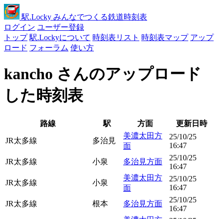
駅
.Locky
みんなでつくる鉄道時刻表
ログイン
ユーザー登録
トップ
駅.Lockyについて
時刻表リスト
時刻表マップ
アップ
ロード
フォーラム
使い方
kancho さんのアップロード
した時刻表
路線
駅
方面
更新日時
美濃太田方
25/10/25
JR太多線
多治見
16:47
面
25/10/25
JR太多線
小泉
多治見方面
16:47
美濃太田方
25/10/25
JR太多線
小泉
16:47
面
25/10/25
JR太多線
根本
多治見方面
16:47