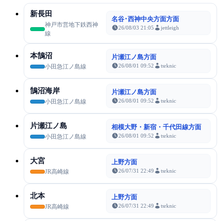
新長田
名谷･西神中央方面方面
神戸市営地下鉄西神
26/08/03 21:05
jettleigh
線
本鵠沼
片瀬江ノ島方面
26/08/01 09:52
tsrknic
小田急江ノ島線
鵠沼海岸
片瀬江ノ島方面
26/08/01 09:52
tsrknic
小田急江ノ島線
片瀬江ノ島
相模大野・新宿・千代田線方面
26/08/01 09:52
tsrknic
小田急江ノ島線
大宮
上野方面
26/07/31 22:49
tsrknic
JR高崎線
北本
上野方面
26/07/31 22:49
tsrknic
JR高崎線