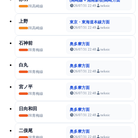
(高崎線＋湘南新宿)高崎方面
26/07/31 22:49
tsrknic
JR高崎線
上野
東京・東海道本線方面
26/07/31 22:49
tsrknic
JR高崎線
石神前
奥多摩方面
26/07/31 22:48
tsrknic
JR青梅線
白丸
奥多摩方面
26/07/31 22:48
tsrknic
JR青梅線
宮ノ平
奥多摩方面
26/07/31 22:48
tsrknic
JR青梅線
日向和田
奥多摩方面
26/07/31 22:48
tsrknic
JR青梅線
二俣尾
奥多摩方面
26/07/31 22:48
tsrknic
JR青梅線