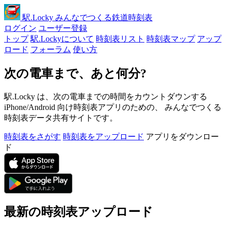
駅
.Locky
みんなでつくる鉄道時刻表
ログイン
ユーザー登録
トップ
駅.Lockyについて
時刻表リスト
時刻表マップ
アップ
ロード
フォーラム
使い方
次の電車まで、あと何分?
駅.Locky は、次の電車までの時間をカウントダウンする
iPhone/Android 向け時刻表アプリのための、 みんなでつくる
時刻表データ共有サイトです。
時刻表をさがす
時刻表をアップロード
アプリをダウンロー
ド
最新の時刻表アップロード