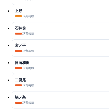
上野
JR高崎線
石神前
JR青梅線
宮ノ平
JR青梅線
日向和田
JR青梅線
二俣尾
JR青梅線
鳩ノ巣
JR青梅線