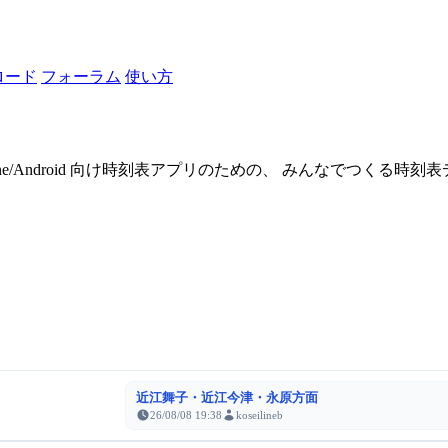
ロード
フォーラム
使い方
one/Android 向け時刻表アプリのための、 みんなでつくる時
近江舞子・近江今津・永原方面
26/08/08 19:38
koseilineb