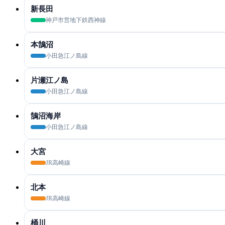
新長田
神戸市営地下鉄西神線
本鵠沼
小田急江ノ島線
片瀬江ノ島
小田急江ノ島線
鵠沼海岸
小田急江ノ島線
大宮
JR高崎線
北本
JR高崎線
桶川