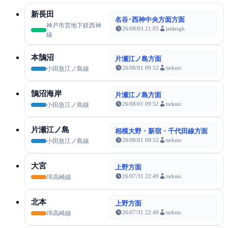
新長田
名谷･西神中央方面方面
神戸市営地下鉄西神
26/08/03 21:05
jettleigh
線
本鵠沼
片瀬江ノ島方面
26/08/01 09:52
tsrknic
小田急江ノ島線
鵠沼海岸
片瀬江ノ島方面
26/08/01 09:52
tsrknic
小田急江ノ島線
片瀬江ノ島
相模大野・新宿・千代田線方面
26/08/01 09:52
tsrknic
小田急江ノ島線
大宮
上野方面
26/07/31 22:49
tsrknic
JR高崎線
北本
上野方面
26/07/31 22:49
tsrknic
JR高崎線