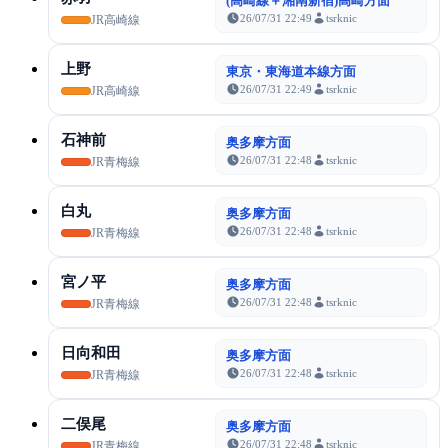
(高崎線＋湘南新宿)高崎方面
26/07/31 22:49
tsrknic
JR高崎線
上野
東京・東海道本線方面
26/07/31 22:49
tsrknic
JR高崎線
石神前
奥多摩方面
26/07/31 22:48
tsrknic
JR青梅線
白丸
奥多摩方面
26/07/31 22:48
tsrknic
JR青梅線
宮ノ平
奥多摩方面
26/07/31 22:48
tsrknic
JR青梅線
日向和田
奥多摩方面
26/07/31 22:48
tsrknic
JR青梅線
二俣尾
奥多摩方面
26/07/31 22:48
tsrknic
JR青梅線