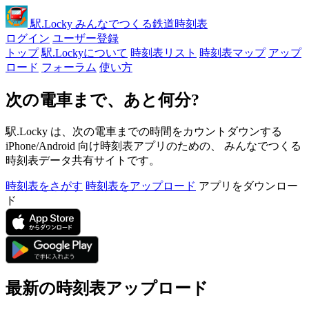
駅
.Locky
みんなでつくる鉄道時刻表
ログイン
ユーザー登録
トップ
駅.Lockyについて
時刻表リスト
時刻表マップ
アップ
ロード
フォーラム
使い方
次の電車まで、あと何分?
駅.Locky は、次の電車までの時間をカウントダウンする
iPhone/Android 向け時刻表アプリのための、 みんなでつくる
時刻表データ共有サイトです。
時刻表をさがす
時刻表をアップロード
アプリをダウンロー
ド
最新の時刻表アップロード