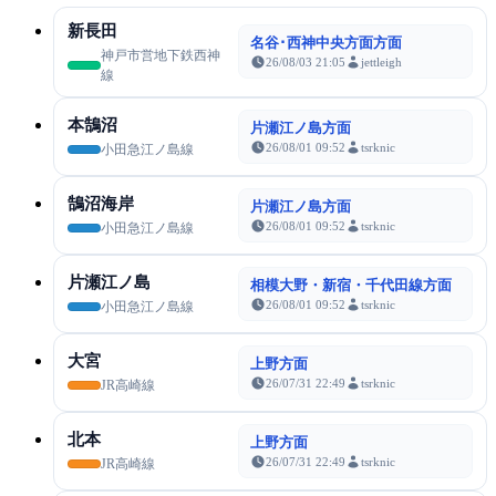
新長田
名谷･西神中央方面方面
神戸市営地下鉄西神
26/08/03 21:05
jettleigh
線
本鵠沼
片瀬江ノ島方面
26/08/01 09:52
tsrknic
小田急江ノ島線
鵠沼海岸
片瀬江ノ島方面
26/08/01 09:52
tsrknic
小田急江ノ島線
片瀬江ノ島
相模大野・新宿・千代田線方面
26/08/01 09:52
tsrknic
小田急江ノ島線
大宮
上野方面
26/07/31 22:49
tsrknic
JR高崎線
北本
上野方面
26/07/31 22:49
tsrknic
JR高崎線