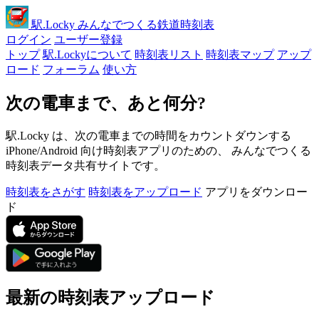
駅
.Locky
みんなでつくる鉄道時刻表
ログイン
ユーザー登録
トップ
駅.Lockyについて
時刻表リスト
時刻表マップ
アップ
ロード
フォーラム
使い方
次の電車まで、あと何分?
駅.Locky は、次の電車までの時間をカウントダウンする
iPhone/Android 向け時刻表アプリのための、 みんなでつくる
時刻表データ共有サイトです。
時刻表をさがす
時刻表をアップロード
アプリをダウンロー
ド
最新の時刻表アップロード