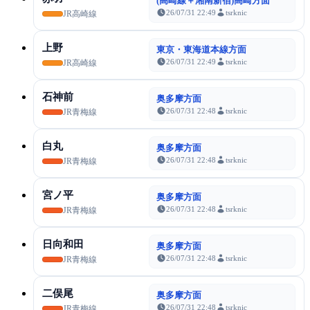
(高崎線＋湘南新宿)高崎方面
26/07/31 22:49
tsrknic
JR高崎線
上野
東京・東海道本線方面
26/07/31 22:49
tsrknic
JR高崎線
石神前
奥多摩方面
26/07/31 22:48
tsrknic
JR青梅線
白丸
奥多摩方面
26/07/31 22:48
tsrknic
JR青梅線
宮ノ平
奥多摩方面
26/07/31 22:48
tsrknic
JR青梅線
日向和田
奥多摩方面
26/07/31 22:48
tsrknic
JR青梅線
二俣尾
奥多摩方面
26/07/31 22:48
tsrknic
JR青梅線