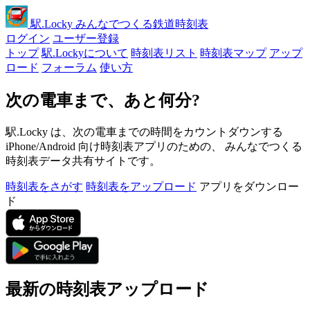
駅
.Locky
みんなでつくる鉄道時刻表
ログイン
ユーザー登録
トップ
駅.Lockyについて
時刻表リスト
時刻表マップ
アップ
ロード
フォーラム
使い方
次の電車まで、あと何分?
駅.Locky は、次の電車までの時間をカウントダウンする
iPhone/Android 向け時刻表アプリのための、 みんなでつくる
時刻表データ共有サイトです。
時刻表をさがす
時刻表をアップロード
アプリをダウンロー
ド
最新の時刻表アップロード