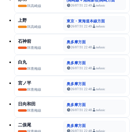
(高崎線＋湘南新宿)高崎方面
26/07/31 22:49
tsrknic
JR高崎線
上野
東京・東海道本線方面
26/07/31 22:49
tsrknic
JR高崎線
石神前
奥多摩方面
26/07/31 22:48
tsrknic
JR青梅線
白丸
奥多摩方面
26/07/31 22:48
tsrknic
JR青梅線
宮ノ平
奥多摩方面
26/07/31 22:48
tsrknic
JR青梅線
日向和田
奥多摩方面
26/07/31 22:48
tsrknic
JR青梅線
二俣尾
奥多摩方面
26/07/31 22:48
tsrknic
JR青梅線