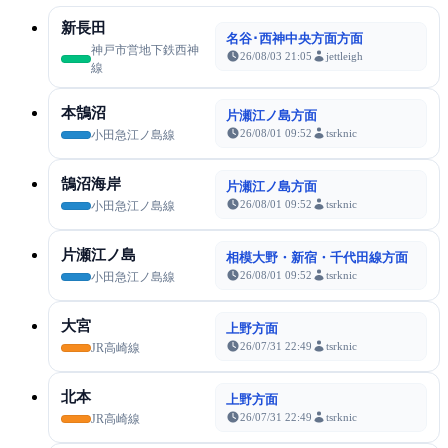
新長田
名谷･西神中央方面方面
神戸市営地下鉄西神
26/08/03 21:05
jettleigh
線
本鵠沼
片瀬江ノ島方面
26/08/01 09:52
tsrknic
小田急江ノ島線
鵠沼海岸
片瀬江ノ島方面
26/08/01 09:52
tsrknic
小田急江ノ島線
片瀬江ノ島
相模大野・新宿・千代田線方面
26/08/01 09:52
tsrknic
小田急江ノ島線
大宮
上野方面
26/07/31 22:49
tsrknic
JR高崎線
北本
上野方面
26/07/31 22:49
tsrknic
JR高崎線