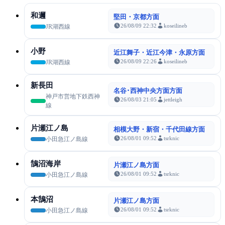
和邇
堅田・京都方面
26/08/09 22:32
koseilineb
JR湖西線
小野
近江舞子・近江今津・永原方面
26/08/09 22:26
koseilineb
JR湖西線
新長田
名谷･西神中央方面方面
神戸市営地下鉄西神
26/08/03 21:05
jettleigh
線
片瀬江ノ島
相模大野・新宿・千代田線方面
26/08/01 09:52
tsrknic
小田急江ノ島線
鵠沼海岸
片瀬江ノ島方面
26/08/01 09:52
tsrknic
小田急江ノ島線
本鵠沼
片瀬江ノ島方面
26/08/01 09:52
tsrknic
小田急江ノ島線