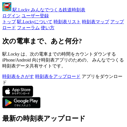
駅
.Locky
みんなでつくる鉄道時刻表
ログイン
ユーザー登録
トップ
駅.Lockyについて
時刻表リスト
時刻表マップ
アップ
ロード
フォーラム
使い方
次の電車まで、あと何分?
駅.Locky は、次の電車までの時間をカウントダウンする
iPhone/Android 向け時刻表アプリのための、 みんなでつくる
時刻表データ共有サイトです。
時刻表をさがす
時刻表をアップロード
アプリをダウンロー
ド
最新の時刻表アップロード