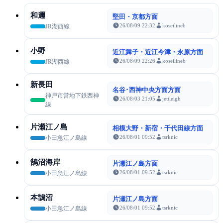
和邇
堅田・京都方面
26/08/09 22:32
koseilineb
JR湖西線
小野
近江舞子・近江今津・永原方面
26/08/09 22:26
koseilineb
JR湖西線
新長田
名谷･西神中央方面方面
神戸市営地下鉄西神
26/08/03 21:05
jettleigh
線
片瀬江ノ島
相模大野・新宿・千代田線方面
26/08/01 09:52
tsrknic
小田急江ノ島線
鵠沼海岸
片瀬江ノ島方面
26/08/01 09:52
tsrknic
小田急江ノ島線
本鵠沼
片瀬江ノ島方面
26/08/01 09:52
tsrknic
小田急江ノ島線