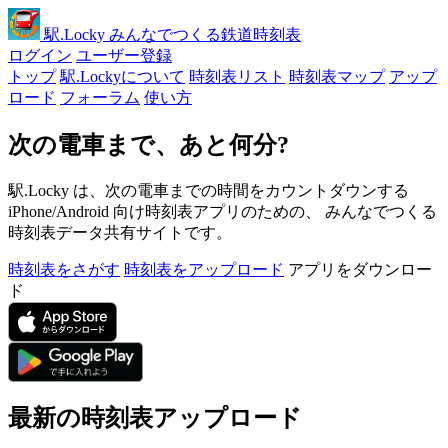
駅
.Locky
みんなでつくる鉄道時刻表
ログイン
ユーザー登録
トップ
駅.Lockyについて
時刻表リスト
時刻表マップ
アップ
ロード
フォーラム
使い方
次の電車まで、あと何分?
駅.Locky は、次の電車までの時間をカウントダウンする
iPhone/Android 向け時刻表アプリのための、 みんなでつくる
時刻表データ共有サイトです。
時刻表をさがす
時刻表をアップロード
アプリをダウンロー
ド
最新の時刻表アップロード