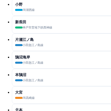
小野
JR湖西線
新長田
神戸市営地下鉄西神線
片瀬江ノ島
小田急江ノ島線
鵠沼海岸
小田急江ノ島線
本鵠沼
小田急江ノ島線
大宮
JR高崎線
北本