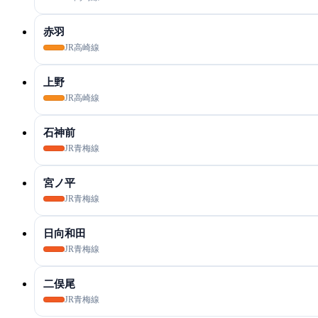
赤羽
JR高崎線
上野
JR高崎線
石神前
JR青梅線
宮ノ平
JR青梅線
日向和田
JR青梅線
二俣尾
JR青梅線