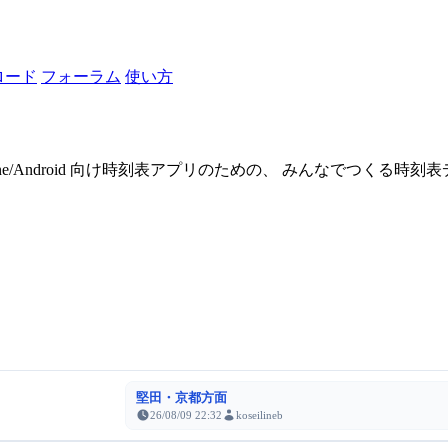
ロード
フォーラム
使い方
one/Android 向け時刻表アプリのための、 みんなでつくる時
堅田・京都方面
26/08/09 22:32
koseilineb