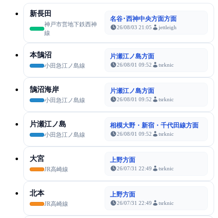
新長田
名谷･西神中央方面方面
神戸市営地下鉄西神
26/08/03 21:05
jettleigh
線
本鵠沼
片瀬江ノ島方面
26/08/01 09:52
tsrknic
小田急江ノ島線
鵠沼海岸
片瀬江ノ島方面
26/08/01 09:52
tsrknic
小田急江ノ島線
片瀬江ノ島
相模大野・新宿・千代田線方面
26/08/01 09:52
tsrknic
小田急江ノ島線
大宮
上野方面
26/07/31 22:49
tsrknic
JR高崎線
北本
上野方面
26/07/31 22:49
tsrknic
JR高崎線