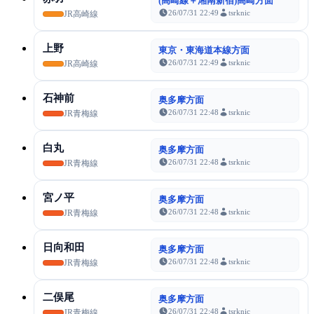
(高崎線＋湘南新宿)高崎方面
26/07/31 22:49
tsrknic
JR高崎線
上野
東京・東海道本線方面
26/07/31 22:49
tsrknic
JR高崎線
石神前
奥多摩方面
26/07/31 22:48
tsrknic
JR青梅線
白丸
奥多摩方面
26/07/31 22:48
tsrknic
JR青梅線
宮ノ平
奥多摩方面
26/07/31 22:48
tsrknic
JR青梅線
日向和田
奥多摩方面
26/07/31 22:48
tsrknic
JR青梅線
二俣尾
奥多摩方面
26/07/31 22:48
tsrknic
JR青梅線