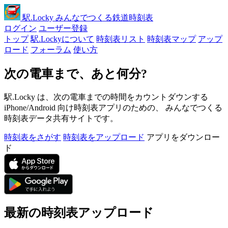
駅
.Locky
みんなでつくる鉄道時刻表
ログイン
ユーザー登録
トップ
駅.Lockyについて
時刻表リスト
時刻表マップ
アップ
ロード
フォーラム
使い方
次の電車まで、あと何分?
駅.Locky は、次の電車までの時間をカウントダウンする
iPhone/Android 向け時刻表アプリのための、 みんなでつくる
時刻表データ共有サイトです。
時刻表をさがす
時刻表をアップロード
アプリをダウンロー
ド
最新の時刻表アップロード