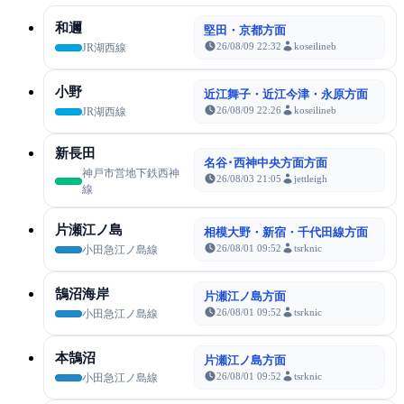
和邇
堅田・京都方面
26/08/09 22:32
koseilineb
JR湖西線
小野
近江舞子・近江今津・永原方面
26/08/09 22:26
koseilineb
JR湖西線
新長田
名谷･西神中央方面方面
神戸市営地下鉄西神
26/08/03 21:05
jettleigh
線
片瀬江ノ島
相模大野・新宿・千代田線方面
26/08/01 09:52
tsrknic
小田急江ノ島線
鵠沼海岸
片瀬江ノ島方面
26/08/01 09:52
tsrknic
小田急江ノ島線
本鵠沼
片瀬江ノ島方面
26/08/01 09:52
tsrknic
小田急江ノ島線