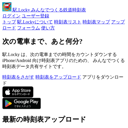
駅
.Locky
みんなでつくる鉄道時刻表
ログイン
ユーザー登録
トップ
駅.Lockyについて
時刻表リスト
時刻表マップ
アップ
ロード
フォーラム
使い方
次の電車まで、あと何分?
駅.Locky は、次の電車までの時間をカウントダウンする
iPhone/Android 向け時刻表アプリのための、 みんなでつくる
時刻表データ共有サイトです。
時刻表をさがす
時刻表をアップロード
アプリをダウンロー
ド
最新の時刻表アップロード