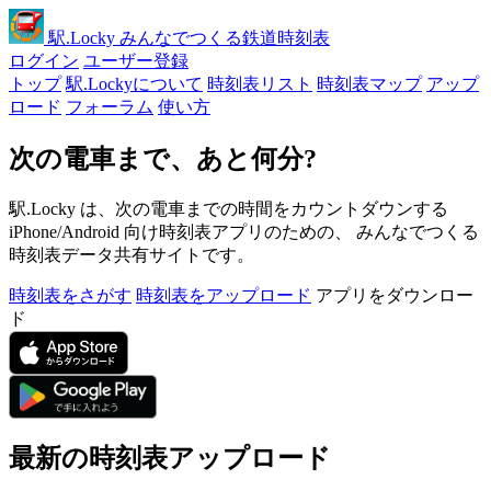
駅
.Locky
みんなでつくる鉄道時刻表
ログイン
ユーザー登録
トップ
駅.Lockyについて
時刻表リスト
時刻表マップ
アップ
ロード
フォーラム
使い方
次の電車まで、あと何分?
駅.Locky は、次の電車までの時間をカウントダウンする
iPhone/Android 向け時刻表アプリのための、 みんなでつくる
時刻表データ共有サイトです。
時刻表をさがす
時刻表をアップロード
アプリをダウンロー
ド
最新の時刻表アップロード