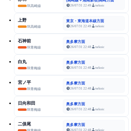
(高崎線＋湘南新宿)高崎方面
26/07/31 22:49
tsrknic
JR高崎線
上野
東京・東海道本線方面
26/07/31 22:49
tsrknic
JR高崎線
石神前
奥多摩方面
26/07/31 22:48
tsrknic
JR青梅線
白丸
奥多摩方面
26/07/31 22:48
tsrknic
JR青梅線
宮ノ平
奥多摩方面
26/07/31 22:48
tsrknic
JR青梅線
日向和田
奥多摩方面
26/07/31 22:48
tsrknic
JR青梅線
二俣尾
奥多摩方面
26/07/31 22:48
tsrknic
JR青梅線