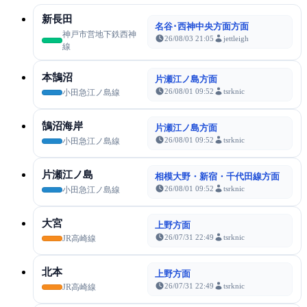
新長田
名谷･西神中央方面方面
神戸市営地下鉄西神
26/08/03 21:05
jettleigh
線
本鵠沼
片瀬江ノ島方面
26/08/01 09:52
tsrknic
小田急江ノ島線
鵠沼海岸
片瀬江ノ島方面
26/08/01 09:52
tsrknic
小田急江ノ島線
片瀬江ノ島
相模大野・新宿・千代田線方面
26/08/01 09:52
tsrknic
小田急江ノ島線
大宮
上野方面
26/07/31 22:49
tsrknic
JR高崎線
北本
上野方面
26/07/31 22:49
tsrknic
JR高崎線