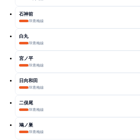
石神前
JR青梅線
白丸
JR青梅線
宮ノ平
JR青梅線
日向和田
JR青梅線
二俣尾
JR青梅線
鳩ノ巣
JR青梅線