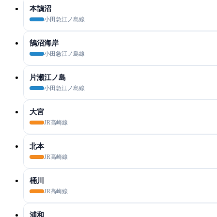
本鵠沼
小田急江ノ島線
鵠沼海岸
小田急江ノ島線
片瀬江ノ島
小田急江ノ島線
大宮
JR高崎線
北本
JR高崎線
桶川
JR高崎線
浦和