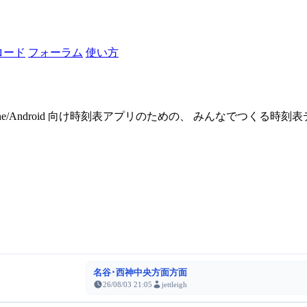
ロード
フォーラム
使い方
one/Android 向け時刻表アプリのための、 みんなでつくる時
名谷･西神中央方面方面
26/08/03 21:05
jettleigh