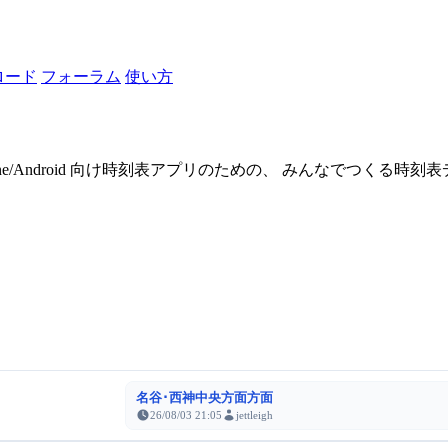
ロード
フォーラム
使い方
one/Android 向け時刻表アプリのための、 みんなでつくる時
名谷･西神中央方面方面
26/08/03 21:05
jettleigh