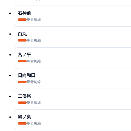
石神前
JR青梅線
白丸
JR青梅線
宮ノ平
JR青梅線
日向和田
JR青梅線
二俣尾
JR青梅線
鳩ノ巣
JR青梅線