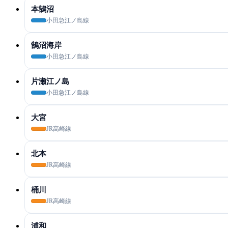
本鵠沼
小田急江ノ島線
鵠沼海岸
小田急江ノ島線
片瀬江ノ島
小田急江ノ島線
大宮
JR高崎線
北本
JR高崎線
桶川
JR高崎線
浦和