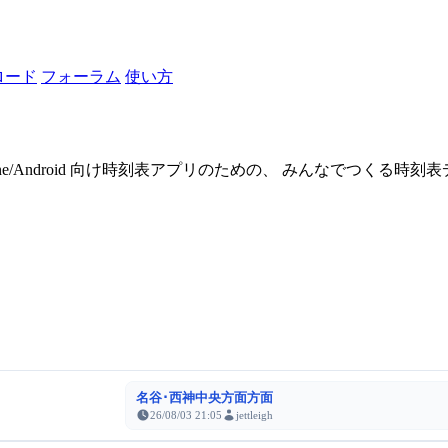
ロード
フォーラム
使い方
one/Android 向け時刻表アプリのための、 みんなでつくる時
名谷･西神中央方面方面
26/08/03 21:05
jettleigh