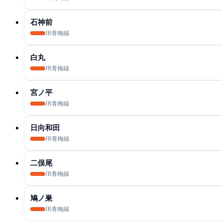
石神前
JR青梅線
白丸
JR青梅線
宮ノ平
JR青梅線
日向和田
JR青梅線
二俣尾
JR青梅線
鳩ノ巣
JR青梅線