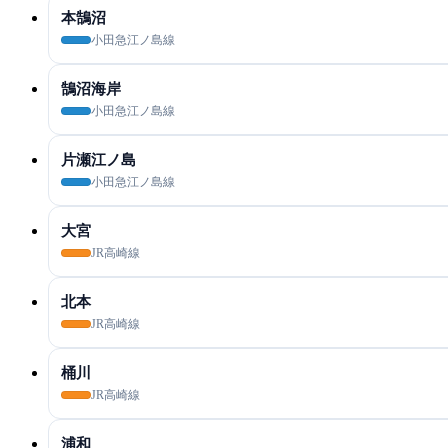
本鵠沼
小田急江ノ島線
鵠沼海岸
小田急江ノ島線
片瀬江ノ島
小田急江ノ島線
大宮
JR高崎線
北本
JR高崎線
桶川
JR高崎線
浦和