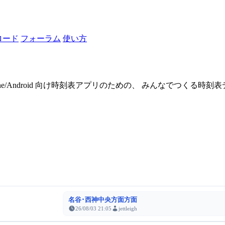
ロード
フォーラム
使い方
one/Android 向け時刻表アプリのための、 みんなでつくる時
名谷･西神中央方面方面
26/08/03 21:05
jettleigh