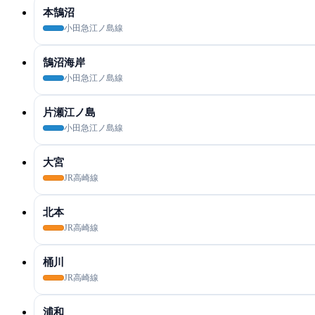
本鵠沼
小田急江ノ島線
鵠沼海岸
小田急江ノ島線
片瀬江ノ島
小田急江ノ島線
大宮
JR高崎線
北本
JR高崎線
桶川
JR高崎線
浦和