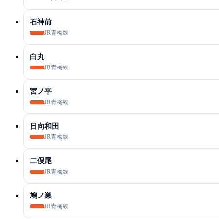
石神前
JR青梅線
白丸
JR青梅線
宮ノ平
JR青梅線
日向和田
JR青梅線
二俣尾
JR青梅線
鳩ノ巣
JR青梅線