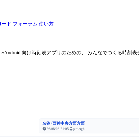
ロード
フォーラム
使い方
one/Android 向け時刻表アプリのための、 みんなでつくる時
名谷･西神中央方面方面
26/08/03 21:05
jettleigh