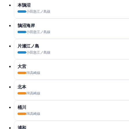
本鵠沼
小田急江ノ島線
鵠沼海岸
小田急江ノ島線
片瀬江ノ島
小田急江ノ島線
大宮
JR高崎線
北本
JR高崎線
桶川
JR高崎線
浦和