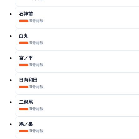
石神前
JR青梅線
白丸
JR青梅線
宮ノ平
JR青梅線
日向和田
JR青梅線
二俣尾
JR青梅線
鳩ノ巣
JR青梅線