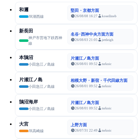
和邇
堅田・京都方面
26/08/08 16:27
koseilineb
JR湖西線
新長田
名谷･西神中央方面方面
神戸市営地下鉄西神
26/08/03 21:05
jettleigh
線
本鵠沼
片瀬江ノ島方面
26/08/01 09:52
tsrknic
小田急江ノ島線
片瀬江ノ島
相模大野・新宿・千代田線方面
26/08/01 09:52
tsrknic
小田急江ノ島線
鵠沼海岸
片瀬江ノ島方面
26/08/01 09:52
tsrknic
小田急江ノ島線
大宮
上野方面
26/07/31 22:49
tsrknic
JR高崎線