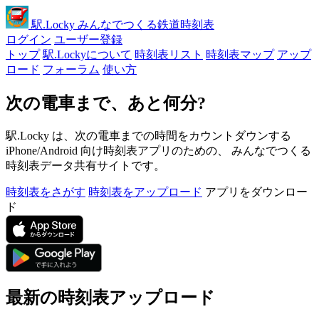
駅
.Locky
みんなでつくる鉄道時刻表
ログイン
ユーザー登録
トップ
駅.Lockyについて
時刻表リスト
時刻表マップ
アップ
ロード
フォーラム
使い方
次の電車まで、あと何分?
駅.Locky は、次の電車までの時間をカウントダウンする
iPhone/Android 向け時刻表アプリのための、 みんなでつくる
時刻表データ共有サイトです。
時刻表をさがす
時刻表をアップロード
アプリをダウンロー
ド
最新の時刻表アップロード