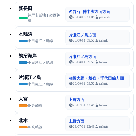
新長田
名谷･西神中央方面方面
神戸市営地下鉄西神
26/08/03 21:05
jettleigh
線
本鵠沼
片瀬江ノ島方面
26/08/01 09:52
tsrknic
小田急江ノ島線
鵠沼海岸
片瀬江ノ島方面
26/08/01 09:52
tsrknic
小田急江ノ島線
片瀬江ノ島
相模大野・新宿・千代田線方面
26/08/01 09:52
tsrknic
小田急江ノ島線
大宮
上野方面
26/07/31 22:49
tsrknic
JR高崎線
北本
上野方面
26/07/31 22:49
tsrknic
JR高崎線