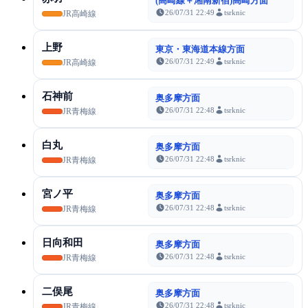
(高崎線＋湘南新宿)高崎方面
26/07/31 22:49
tsrknic
JR高崎線
上野
東京・東海道本線方面
26/07/31 22:49
tsrknic
JR高崎線
石神前
奥多摩方面
26/07/31 22:48
tsrknic
JR青梅線
白丸
奥多摩方面
26/07/31 22:48
tsrknic
JR青梅線
宮ノ平
奥多摩方面
26/07/31 22:48
tsrknic
JR青梅線
日向和田
奥多摩方面
26/07/31 22:48
tsrknic
JR青梅線
二俣尾
奥多摩方面
26/07/31 22:48
tsrknic
JR青梅線