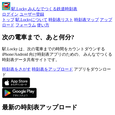
駅
.Locky
みんなでつくる鉄道時刻表
ログイン
ユーザー登録
トップ
駅.Lockyについて
時刻表リスト
時刻表マップ
アップ
ロード
フォーラム
使い方
次の電車まで、あと何分?
駅.Locky は、次の電車までの時間をカウントダウンする
iPhone/Android 向け時刻表アプリのための、 みんなでつくる
時刻表データ共有サイトです。
時刻表をさがす
時刻表をアップロード
アプリをダウンロー
ド
最新の時刻表アップロード