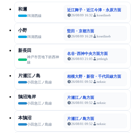
和邇
近江舞子・近江今津・永原方面
26/08/09 16:32
koseilineb
JR湖西線
小野
堅田・京都方面
26/08/09 16:28
koseilineb
JR湖西線
新長田
名谷･西神中央方面方面
神戸市営地下鉄西神
26/08/03 21:05
jettleigh
線
片瀬江ノ島
相模大野・新宿・千代田線方面
26/08/01 09:52
tsrknic
小田急江ノ島線
鵠沼海岸
片瀬江ノ島方面
26/08/01 09:52
tsrknic
小田急江ノ島線
本鵠沼
片瀬江ノ島方面
26/08/01 09:52
tsrknic
小田急江ノ島線