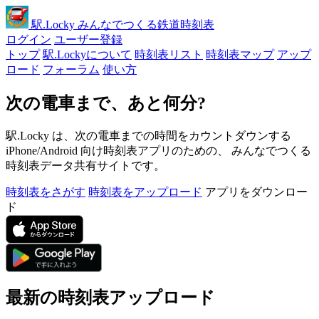
駅
.Locky
みんなでつくる鉄道時刻表
ログイン
ユーザー登録
トップ
駅.Lockyについて
時刻表リスト
時刻表マップ
アップ
ロード
フォーラム
使い方
次の電車まで、あと何分?
駅.Locky は、次の電車までの時間をカウントダウンする
iPhone/Android 向け時刻表アプリのための、 みんなでつくる
時刻表データ共有サイトです。
時刻表をさがす
時刻表をアップロード
アプリをダウンロー
ド
最新の時刻表アップロード