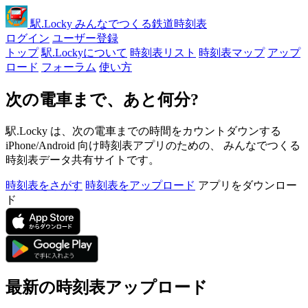
駅
.Locky
みんなでつくる鉄道時刻表
ログイン
ユーザー登録
トップ
駅.Lockyについて
時刻表リスト
時刻表マップ
アップ
ロード
フォーラム
使い方
次の電車まで、あと何分?
駅.Locky は、次の電車までの時間をカウントダウンする
iPhone/Android 向け時刻表アプリのための、 みんなでつくる
時刻表データ共有サイトです。
時刻表をさがす
時刻表をアップロード
アプリをダウンロー
ド
最新の時刻表アップロード