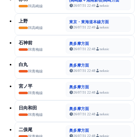
(高崎線＋湘南新宿)高崎方面
26/07/31 22:49
tsrknic
JR高崎線
上野
東京・東海道本線方面
26/07/31 22:49
tsrknic
JR高崎線
石神前
奥多摩方面
26/07/31 22:48
tsrknic
JR青梅線
白丸
奥多摩方面
26/07/31 22:48
tsrknic
JR青梅線
宮ノ平
奥多摩方面
26/07/31 22:48
tsrknic
JR青梅線
日向和田
奥多摩方面
26/07/31 22:48
tsrknic
JR青梅線
二俣尾
奥多摩方面
26/07/31 22:48
tsrknic
JR青梅線