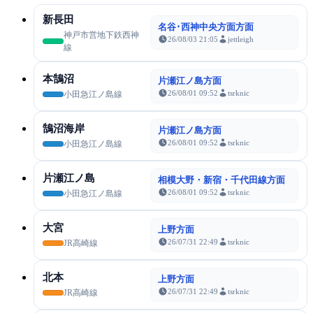
新長田
名谷･西神中央方面方面
神戸市営地下鉄西神
26/08/03 21:05
jettleigh
線
本鵠沼
片瀬江ノ島方面
26/08/01 09:52
tsrknic
小田急江ノ島線
鵠沼海岸
片瀬江ノ島方面
26/08/01 09:52
tsrknic
小田急江ノ島線
片瀬江ノ島
相模大野・新宿・千代田線方面
26/08/01 09:52
tsrknic
小田急江ノ島線
大宮
上野方面
26/07/31 22:49
tsrknic
JR高崎線
北本
上野方面
26/07/31 22:49
tsrknic
JR高崎線