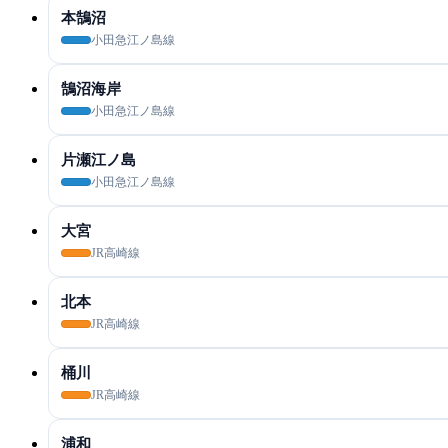
本鵠沼
小田急江ノ島線
鵠沼海岸
小田急江ノ島線
片瀬江ノ島
小田急江ノ島線
大宮
JR高崎線
北本
JR高崎線
桶川
JR高崎線
浦和