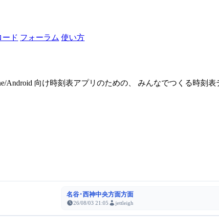
ロード
フォーラム
使い方
one/Android 向け時刻表アプリのための、 みんなでつくる時
名谷･西神中央方面方面
26/08/03 21:05
jettleigh