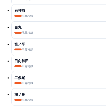
石神前
JR青梅線
白丸
JR青梅線
宮ノ平
JR青梅線
日向和田
JR青梅線
二俣尾
JR青梅線
鳩ノ巣
JR青梅線