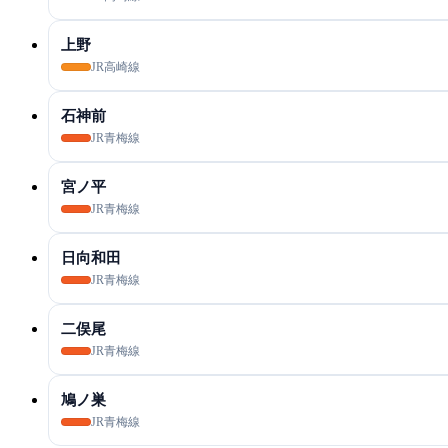
上野
JR高崎線
石神前
JR青梅線
宮ノ平
JR青梅線
日向和田
JR青梅線
二俣尾
JR青梅線
鳩ノ巣
JR青梅線