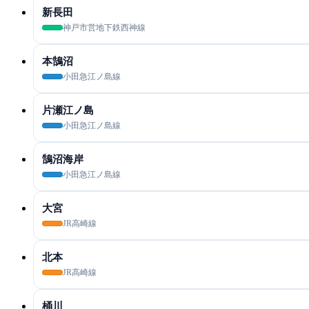
新長田
神戸市営地下鉄西神線
本鵠沼
小田急江ノ島線
片瀬江ノ島
小田急江ノ島線
鵠沼海岸
小田急江ノ島線
大宮
JR高崎線
北本
JR高崎線
桶川