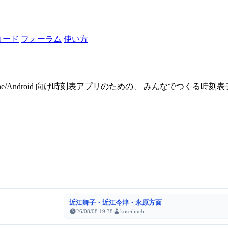
ロード
フォーラム
使い方
one/Android 向け時刻表アプリのための、 みんなでつくる時
近江舞子・近江今津・永原方面
26/08/08 19:38
koseilineb