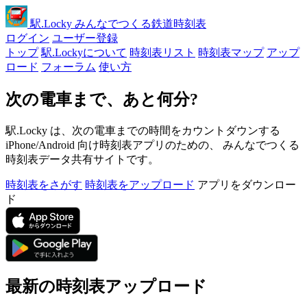
駅
.Locky
みんなでつくる鉄道時刻表
ログイン
ユーザー登録
トップ
駅.Lockyについて
時刻表リスト
時刻表マップ
アップ
ロード
フォーラム
使い方
次の電車まで、あと何分?
駅.Locky は、次の電車までの時間をカウントダウンする
iPhone/Android 向け時刻表アプリのための、 みんなでつくる
時刻表データ共有サイトです。
時刻表をさがす
時刻表をアップロード
アプリをダウンロー
ド
最新の時刻表アップロード