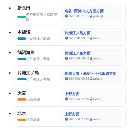
新長田
名谷･西神中央方面方面
神戸市営地下鉄西神
26/08/03 21:05
jettleigh
線
本鵠沼
片瀬江ノ島方面
26/08/01 09:52
tsrknic
小田急江ノ島線
鵠沼海岸
片瀬江ノ島方面
26/08/01 09:52
tsrknic
小田急江ノ島線
片瀬江ノ島
相模大野・新宿・千代田線方面
26/08/01 09:52
tsrknic
小田急江ノ島線
大宮
上野方面
26/07/31 22:49
tsrknic
JR高崎線
北本
上野方面
26/07/31 22:49
tsrknic
JR高崎線