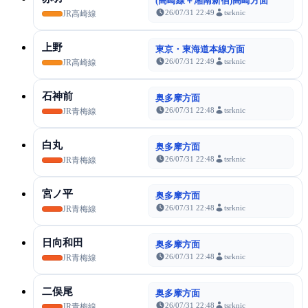
(高崎線＋湘南新宿)高崎方面
26/07/31 22:49
tsrknic
JR高崎線
上野
東京・東海道本線方面
26/07/31 22:49
tsrknic
JR高崎線
石神前
奥多摩方面
26/07/31 22:48
tsrknic
JR青梅線
白丸
奥多摩方面
26/07/31 22:48
tsrknic
JR青梅線
宮ノ平
奥多摩方面
26/07/31 22:48
tsrknic
JR青梅線
日向和田
奥多摩方面
26/07/31 22:48
tsrknic
JR青梅線
二俣尾
奥多摩方面
26/07/31 22:48
tsrknic
JR青梅線