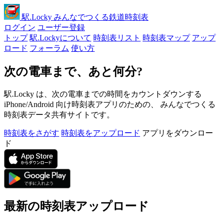
駅
.Locky
みんなでつくる鉄道時刻表
ログイン
ユーザー登録
トップ
駅.Lockyについて
時刻表リスト
時刻表マップ
アップ
ロード
フォーラム
使い方
次の電車まで、あと何分?
駅.Locky は、次の電車までの時間をカウントダウンする
iPhone/Android 向け時刻表アプリのための、 みんなでつくる
時刻表データ共有サイトです。
時刻表をさがす
時刻表をアップロード
アプリをダウンロー
ド
最新の時刻表アップロード