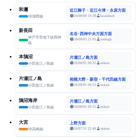
和邇
近江舞子・近江今津・永原方面
26/08/08 19:38
koseilineb
JR湖西線
新長田
名谷･西神中央方面方面
神戸市営地下鉄西神
26/08/03 21:05
jettleigh
線
本鵠沼
片瀬江ノ島方面
26/08/01 09:52
tsrknic
小田急江ノ島線
片瀬江ノ島
相模大野・新宿・千代田線方面
26/08/01 09:52
tsrknic
小田急江ノ島線
鵠沼海岸
片瀬江ノ島方面
26/08/01 09:52
tsrknic
小田急江ノ島線
大宮
上野方面
26/07/31 22:49
tsrknic
JR高崎線