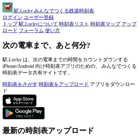
駅
.Locky
みんなでつくる鉄道時刻表
ログイン
ユーザー登録
トップ
駅.Lockyについて
時刻表リスト
時刻表マップ
アップ
ロード
フォーラム
使い方
次の電車まで、あと何分?
駅.Locky は、次の電車までの時間をカウントダウンする
iPhone/Android 向け時刻表アプリのための、 みんなでつくる
時刻表データ共有サイトです。
時刻表をさがす
時刻表をアップロード
アプリをダウンロー
ド
最新の時刻表アップロード