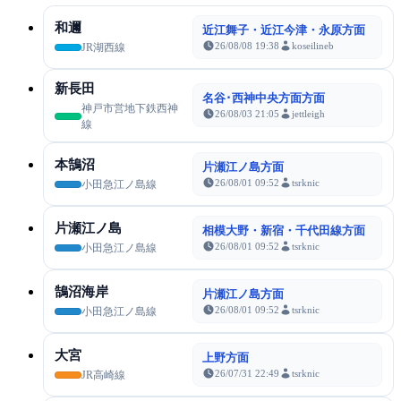
和邇
近江舞子・近江今津・永原方面
26/08/08 19:38
koseilineb
JR湖西線
新長田
名谷･西神中央方面方面
神戸市営地下鉄西神
26/08/03 21:05
jettleigh
線
本鵠沼
片瀬江ノ島方面
26/08/01 09:52
tsrknic
小田急江ノ島線
片瀬江ノ島
相模大野・新宿・千代田線方面
26/08/01 09:52
tsrknic
小田急江ノ島線
鵠沼海岸
片瀬江ノ島方面
26/08/01 09:52
tsrknic
小田急江ノ島線
大宮
上野方面
26/07/31 22:49
tsrknic
JR高崎線