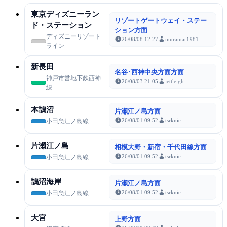
東京ディズニーラン
リゾートゲートウェイ・ステー
ド・ステーション
ション方面
ディズニーリゾート
26/08/08 12:27
muramar1981
ライン
新長田
名谷･西神中央方面方面
神戸市営地下鉄西神
26/08/03 21:05
jettleigh
線
本鵠沼
片瀬江ノ島方面
26/08/01 09:52
tsrknic
小田急江ノ島線
片瀬江ノ島
相模大野・新宿・千代田線方面
26/08/01 09:52
tsrknic
小田急江ノ島線
鵠沼海岸
片瀬江ノ島方面
26/08/01 09:52
tsrknic
小田急江ノ島線
大宮
上野方面