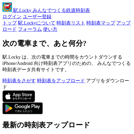
駅
.Locky
みんなでつくる鉄道時刻表
ログイン
ユーザー登録
トップ
駅.Lockyについて
時刻表リスト
時刻表マップ
アップ
ロード
フォーラム
使い方
次の電車まで、あと何分?
駅.Locky は、次の電車までの時間をカウントダウンする
iPhone/Android 向け時刻表アプリのための、 みんなでつくる
時刻表データ共有サイトです。
時刻表をさがす
時刻表をアップロード
アプリをダウンロー
ド
最新の時刻表アップロード