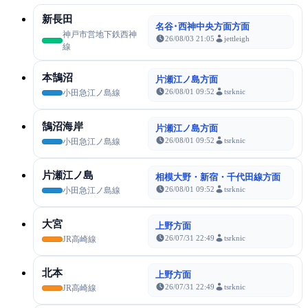
新長田
名谷･西神中央方面方面
神戸市営地下鉄西神
26/08/03 21:05
jettleigh
線
本鵠沼
片瀬江ノ島方面
26/08/01 09:52
tsrknic
小田急江ノ島線
鵠沼海岸
片瀬江ノ島方面
26/08/01 09:52
tsrknic
小田急江ノ島線
片瀬江ノ島
相模大野・新宿・千代田線方面
26/08/01 09:52
tsrknic
小田急江ノ島線
大宮
上野方面
26/07/31 22:49
tsrknic
JR高崎線
北本
上野方面
26/07/31 22:49
tsrknic
JR高崎線