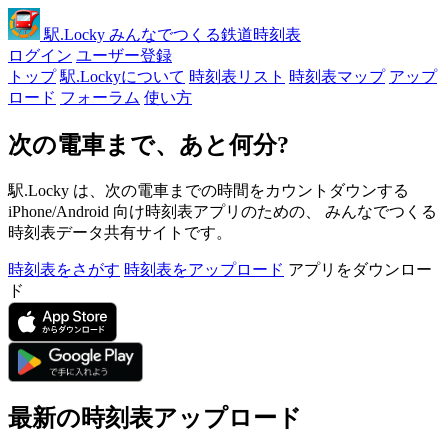
駅
.Locky
みんなでつくる鉄道時刻表
ログイン
ユーザー登録
トップ
駅.Lockyについて
時刻表リスト
時刻表マップ
アップ
ロード
フォーラム
使い方
次の電車まで、あと何分?
駅.Locky は、次の電車までの時間をカウントダウンする
iPhone/Android 向け時刻表アプリのための、 みんなでつくる
時刻表データ共有サイトです。
時刻表をさがす
時刻表をアップロード
アプリをダウンロー
ド
最新の時刻表アップロード