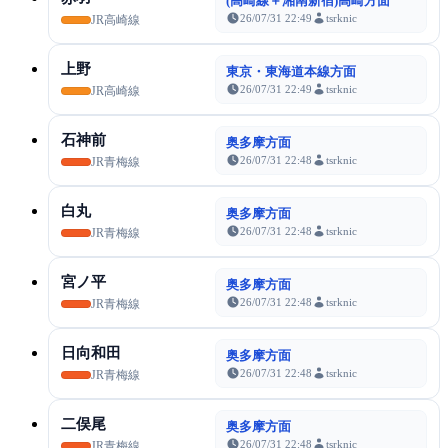
(高崎線＋湘南新宿)高崎方面
26/07/31 22:49
tsrknic
JR高崎線
上野
東京・東海道本線方面
26/07/31 22:49
tsrknic
JR高崎線
石神前
奥多摩方面
26/07/31 22:48
tsrknic
JR青梅線
白丸
奥多摩方面
26/07/31 22:48
tsrknic
JR青梅線
宮ノ平
奥多摩方面
26/07/31 22:48
tsrknic
JR青梅線
日向和田
奥多摩方面
26/07/31 22:48
tsrknic
JR青梅線
二俣尾
奥多摩方面
26/07/31 22:48
tsrknic
JR青梅線