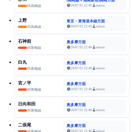
(高崎線＋湘南新宿)高崎方面
26/07/31 22:49
tsrknic
JR高崎線
上野
東京・東海道本線方面
26/07/31 22:49
tsrknic
JR高崎線
石神前
奥多摩方面
26/07/31 22:48
tsrknic
JR青梅線
白丸
奥多摩方面
26/07/31 22:48
tsrknic
JR青梅線
宮ノ平
奥多摩方面
26/07/31 22:48
tsrknic
JR青梅線
日向和田
奥多摩方面
26/07/31 22:48
tsrknic
JR青梅線
二俣尾
奥多摩方面
26/07/31 22:48
tsrknic
JR青梅線