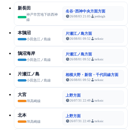
新長田
名谷･西神中央方面方面
神戸市営地下鉄西神
26/08/03 21:05
jettleigh
線
本鵠沼
片瀬江ノ島方面
26/08/01 09:52
tsrknic
小田急江ノ島線
鵠沼海岸
片瀬江ノ島方面
26/08/01 09:52
tsrknic
小田急江ノ島線
片瀬江ノ島
相模大野・新宿・千代田線方面
26/08/01 09:52
tsrknic
小田急江ノ島線
大宮
上野方面
26/07/31 22:49
tsrknic
JR高崎線
北本
上野方面
26/07/31 22:49
tsrknic
JR高崎線