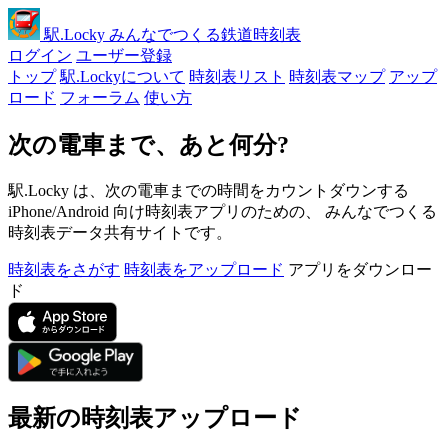
駅
.Locky
みんなでつくる鉄道時刻表
ログイン
ユーザー登録
トップ
駅.Lockyについて
時刻表リスト
時刻表マップ
アップ
ロード
フォーラム
使い方
次の電車まで、あと何分?
駅.Locky は、次の電車までの時間をカウントダウンする
iPhone/Android 向け時刻表アプリのための、 みんなでつくる
時刻表データ共有サイトです。
時刻表をさがす
時刻表をアップロード
アプリをダウンロー
ド
最新の時刻表アップロード