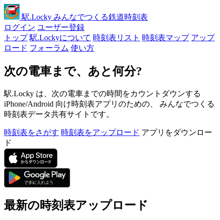
駅
.Locky
みんなでつくる鉄道時刻表
ログイン
ユーザー登録
トップ
駅.Lockyについて
時刻表リスト
時刻表マップ
アップ
ロード
フォーラム
使い方
次の電車まで、あと何分?
駅.Locky は、次の電車までの時間をカウントダウンする
iPhone/Android 向け時刻表アプリのための、 みんなでつくる
時刻表データ共有サイトです。
時刻表をさがす
時刻表をアップロード
アプリをダウンロー
ド
最新の時刻表アップロード