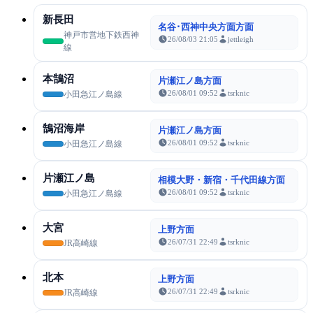
新長田
名谷･西神中央方面方面
神戸市営地下鉄西神
26/08/03 21:05
jettleigh
線
本鵠沼
片瀬江ノ島方面
26/08/01 09:52
tsrknic
小田急江ノ島線
鵠沼海岸
片瀬江ノ島方面
26/08/01 09:52
tsrknic
小田急江ノ島線
片瀬江ノ島
相模大野・新宿・千代田線方面
26/08/01 09:52
tsrknic
小田急江ノ島線
大宮
上野方面
26/07/31 22:49
tsrknic
JR高崎線
北本
上野方面
26/07/31 22:49
tsrknic
JR高崎線