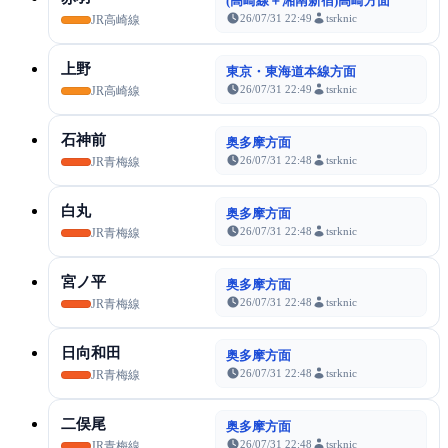
(高崎線＋湘南新宿)高崎方面
26/07/31 22:49
tsrknic
JR高崎線
上野
東京・東海道本線方面
26/07/31 22:49
tsrknic
JR高崎線
石神前
奥多摩方面
26/07/31 22:48
tsrknic
JR青梅線
白丸
奥多摩方面
26/07/31 22:48
tsrknic
JR青梅線
宮ノ平
奥多摩方面
26/07/31 22:48
tsrknic
JR青梅線
日向和田
奥多摩方面
26/07/31 22:48
tsrknic
JR青梅線
二俣尾
奥多摩方面
26/07/31 22:48
tsrknic
JR青梅線