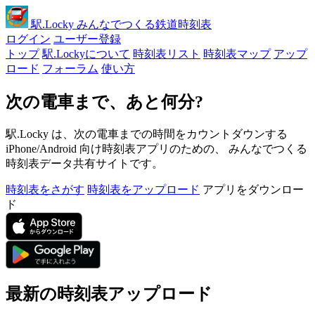
駅
.Locky
みんなでつくる鉄道時刻表
ログイン
ユーザー登録
トップ
駅.Lockyについて
時刻表リスト
時刻表マップ
アップ
ロード
フォーラム
使い方
次の電車まで、あと何分?
駅.Locky は、次の電車までの時間をカウントダウンする
iPhone/Android 向け時刻表アプリのための、 みんなでつくる
時刻表データ共有サイトです。
時刻表をさがす
時刻表をアップロード
アプリをダウンロー
ド
最新の時刻表アップロード