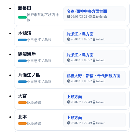
新長田
名谷･西神中央方面方面
神戸市営地下鉄西神
26/08/03 21:05
jettleigh
線
本鵠沼
片瀬江ノ島方面
26/08/01 09:52
tsrknic
小田急江ノ島線
鵠沼海岸
片瀬江ノ島方面
26/08/01 09:52
tsrknic
小田急江ノ島線
片瀬江ノ島
相模大野・新宿・千代田線方面
26/08/01 09:52
tsrknic
小田急江ノ島線
大宮
上野方面
26/07/31 22:49
tsrknic
JR高崎線
北本
上野方面
26/07/31 22:49
tsrknic
JR高崎線