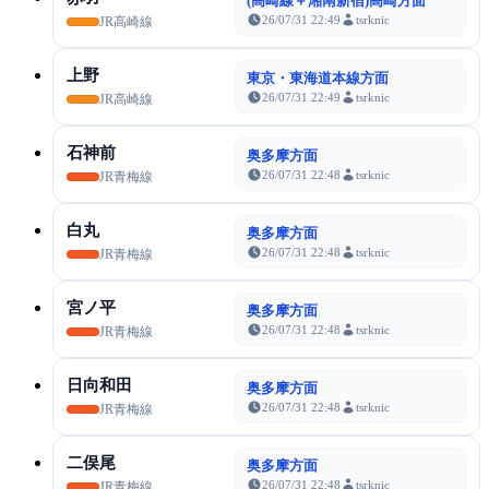
(高崎線＋湘南新宿)高崎方面
26/07/31 22:49
tsrknic
JR高崎線
上野
東京・東海道本線方面
26/07/31 22:49
tsrknic
JR高崎線
石神前
奥多摩方面
26/07/31 22:48
tsrknic
JR青梅線
白丸
奥多摩方面
26/07/31 22:48
tsrknic
JR青梅線
宮ノ平
奥多摩方面
26/07/31 22:48
tsrknic
JR青梅線
日向和田
奥多摩方面
26/07/31 22:48
tsrknic
JR青梅線
二俣尾
奥多摩方面
26/07/31 22:48
tsrknic
JR青梅線