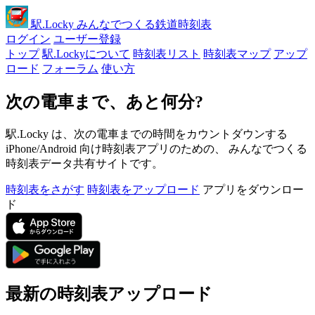
駅
.Locky
みんなでつくる鉄道時刻表
ログイン
ユーザー登録
トップ
駅.Lockyについて
時刻表リスト
時刻表マップ
アップ
ロード
フォーラム
使い方
次の電車まで、あと何分?
駅.Locky は、次の電車までの時間をカウントダウンする
iPhone/Android 向け時刻表アプリのための、 みんなでつくる
時刻表データ共有サイトです。
時刻表をさがす
時刻表をアップロード
アプリをダウンロー
ド
最新の時刻表アップロード