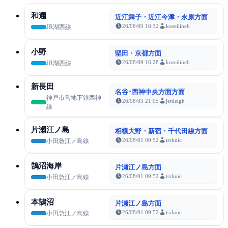
和邇
近江舞子・近江今津・永原方面
26/08/09 16:32
koseilineb
JR湖西線
小野
堅田・京都方面
26/08/09 16:28
koseilineb
JR湖西線
新長田
名谷･西神中央方面方面
神戸市営地下鉄西神
26/08/03 21:05
jettleigh
線
片瀬江ノ島
相模大野・新宿・千代田線方面
26/08/01 09:52
tsrknic
小田急江ノ島線
鵠沼海岸
片瀬江ノ島方面
26/08/01 09:52
tsrknic
小田急江ノ島線
本鵠沼
片瀬江ノ島方面
26/08/01 09:52
tsrknic
小田急江ノ島線