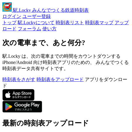
駅
.Locky
みんなでつくる鉄道時刻表
ログイン
ユーザー登録
トップ
駅.Lockyについて
時刻表リスト
時刻表マップ
アップ
ロード
フォーラム
使い方
次の電車まで、あと何分?
駅.Locky は、次の電車までの時間をカウントダウンする
iPhone/Android 向け時刻表アプリのための、 みんなでつくる
時刻表データ共有サイトです。
時刻表をさがす
時刻表をアップロード
アプリをダウンロー
ド
最新の時刻表アップロード