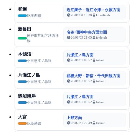
和邇
近江舞子・近江今津・永原方面
26/08/08 19:38
koseilineb
JR湖西線
新長田
名谷･西神中央方面方面
神戸市営地下鉄西神
26/08/03 21:05
jettleigh
線
本鵠沼
片瀬江ノ島方面
26/08/01 09:52
tsrknic
小田急江ノ島線
片瀬江ノ島
相模大野・新宿・千代田線方面
26/08/01 09:52
tsrknic
小田急江ノ島線
鵠沼海岸
片瀬江ノ島方面
26/08/01 09:52
tsrknic
小田急江ノ島線
大宮
上野方面
26/07/31 22:49
tsrknic
JR高崎線