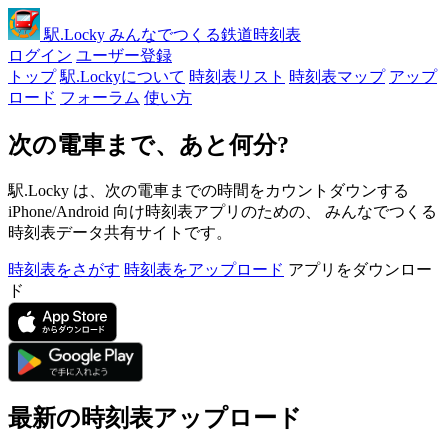
駅
.Locky
みんなでつくる鉄道時刻表
ログイン
ユーザー登録
トップ
駅.Lockyについて
時刻表リスト
時刻表マップ
アップ
ロード
フォーラム
使い方
次の電車まで、あと何分?
駅.Locky は、次の電車までの時間をカウントダウンする
iPhone/Android 向け時刻表アプリのための、 みんなでつくる
時刻表データ共有サイトです。
時刻表をさがす
時刻表をアップロード
アプリをダウンロー
ド
最新の時刻表アップロード