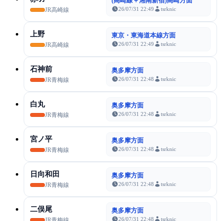
(高崎線＋湘南新宿)高崎方面
26/07/31 22:49
tsrknic
JR高崎線
上野
東京・東海道本線方面
26/07/31 22:49
tsrknic
JR高崎線
石神前
奥多摩方面
26/07/31 22:48
tsrknic
JR青梅線
白丸
奥多摩方面
26/07/31 22:48
tsrknic
JR青梅線
宮ノ平
奥多摩方面
26/07/31 22:48
tsrknic
JR青梅線
日向和田
奥多摩方面
26/07/31 22:48
tsrknic
JR青梅線
二俣尾
奥多摩方面
26/07/31 22:48
tsrknic
JR青梅線