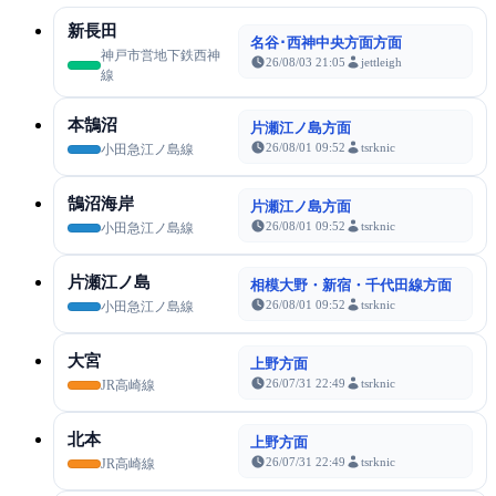
新長田
名谷･西神中央方面方面
神戸市営地下鉄西神
26/08/03 21:05
jettleigh
線
本鵠沼
片瀬江ノ島方面
26/08/01 09:52
tsrknic
小田急江ノ島線
鵠沼海岸
片瀬江ノ島方面
26/08/01 09:52
tsrknic
小田急江ノ島線
片瀬江ノ島
相模大野・新宿・千代田線方面
26/08/01 09:52
tsrknic
小田急江ノ島線
大宮
上野方面
26/07/31 22:49
tsrknic
JR高崎線
北本
上野方面
26/07/31 22:49
tsrknic
JR高崎線