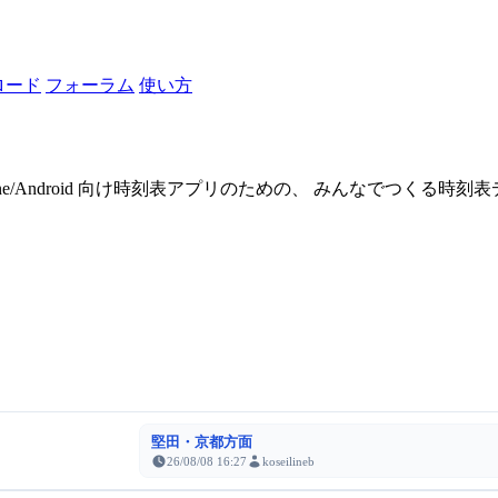
ロード
フォーラム
使い方
one/Android 向け時刻表アプリのための、 みんなでつくる時
堅田・京都方面
26/08/08 16:27
koseilineb