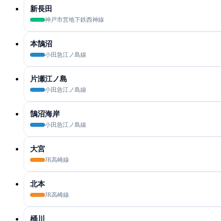
新長田
神戸市営地下鉄西神線
本鵠沼
小田急江ノ島線
片瀬江ノ島
小田急江ノ島線
鵠沼海岸
小田急江ノ島線
大宮
JR高崎線
北本
JR高崎線
桶川