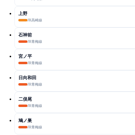
上野
JR高崎線
石神前
JR青梅線
宮ノ平
JR青梅線
日向和田
JR青梅線
二俣尾
JR青梅線
鳩ノ巣
JR青梅線