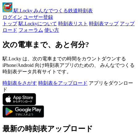
駅
.Locky
みんなでつくる鉄道時刻表
ログイン
ユーザー登録
トップ
駅.Lockyについて
時刻表リスト
時刻表マップ
アップ
ロード
フォーラム
使い方
次の電車まで、あと何分?
駅.Locky は、次の電車までの時間をカウントダウンする
iPhone/Android 向け時刻表アプリのための、 みんなでつくる
時刻表データ共有サイトです。
時刻表をさがす
時刻表をアップロード
アプリをダウンロー
ド
最新の時刻表アップロード