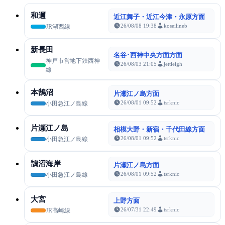
和邇
近江舞子・近江今津・永原方面
26/08/08 19:38
koseilineb
JR湖西線
新長田
名谷･西神中央方面方面
神戸市営地下鉄西神
26/08/03 21:05
jettleigh
線
本鵠沼
片瀬江ノ島方面
26/08/01 09:52
tsrknic
小田急江ノ島線
片瀬江ノ島
相模大野・新宿・千代田線方面
26/08/01 09:52
tsrknic
小田急江ノ島線
鵠沼海岸
片瀬江ノ島方面
26/08/01 09:52
tsrknic
小田急江ノ島線
大宮
上野方面
26/07/31 22:49
tsrknic
JR高崎線