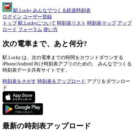
駅
.Locky
みんなでつくる鉄道時刻表
ログイン
ユーザー登録
トップ
駅.Lockyについて
時刻表リスト
時刻表マップ
アップ
ロード
フォーラム
使い方
次の電車まで、あと何分?
駅.Locky は、次の電車までの時間をカウントダウンする
iPhone/Android 向け時刻表アプリのための、 みんなでつくる
時刻表データ共有サイトです。
時刻表をさがす
時刻表をアップロード
アプリをダウンロー
ド
最新の時刻表アップロード