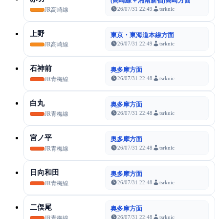
(高崎線＋湘南新宿)高崎方面
26/07/31 22:49
tsrknic
JR高崎線
上野
東京・東海道本線方面
26/07/31 22:49
tsrknic
JR高崎線
石神前
奥多摩方面
26/07/31 22:48
tsrknic
JR青梅線
白丸
奥多摩方面
26/07/31 22:48
tsrknic
JR青梅線
宮ノ平
奥多摩方面
26/07/31 22:48
tsrknic
JR青梅線
日向和田
奥多摩方面
26/07/31 22:48
tsrknic
JR青梅線
二俣尾
奥多摩方面
26/07/31 22:48
tsrknic
JR青梅線