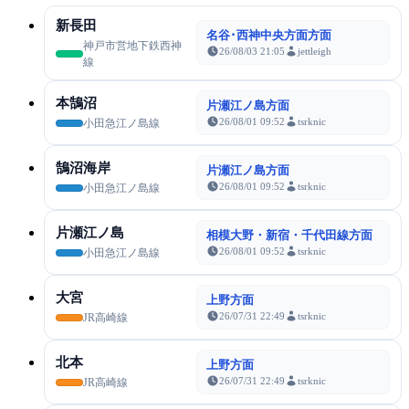
新長田
名谷･西神中央方面方面
神戸市営地下鉄西神
26/08/03 21:05
jettleigh
線
本鵠沼
片瀬江ノ島方面
26/08/01 09:52
tsrknic
小田急江ノ島線
鵠沼海岸
片瀬江ノ島方面
26/08/01 09:52
tsrknic
小田急江ノ島線
片瀬江ノ島
相模大野・新宿・千代田線方面
26/08/01 09:52
tsrknic
小田急江ノ島線
大宮
上野方面
26/07/31 22:49
tsrknic
JR高崎線
北本
上野方面
26/07/31 22:49
tsrknic
JR高崎線