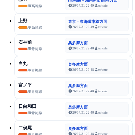
(高崎線＋湘南新宿)高崎方面
26/07/31 22:49
tsrknic
JR高崎線
上野
東京・東海道本線方面
26/07/31 22:49
tsrknic
JR高崎線
石神前
奥多摩方面
26/07/31 22:48
tsrknic
JR青梅線
白丸
奥多摩方面
26/07/31 22:48
tsrknic
JR青梅線
宮ノ平
奥多摩方面
26/07/31 22:48
tsrknic
JR青梅線
日向和田
奥多摩方面
26/07/31 22:48
tsrknic
JR青梅線
二俣尾
奥多摩方面
26/07/31 22:48
tsrknic
JR青梅線