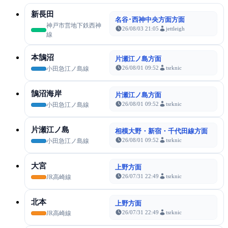
新長田
名谷･西神中央方面方面
神戸市営地下鉄西神
26/08/03 21:05
jettleigh
線
本鵠沼
片瀬江ノ島方面
26/08/01 09:52
tsrknic
小田急江ノ島線
鵠沼海岸
片瀬江ノ島方面
26/08/01 09:52
tsrknic
小田急江ノ島線
片瀬江ノ島
相模大野・新宿・千代田線方面
26/08/01 09:52
tsrknic
小田急江ノ島線
大宮
上野方面
26/07/31 22:49
tsrknic
JR高崎線
北本
上野方面
26/07/31 22:49
tsrknic
JR高崎線