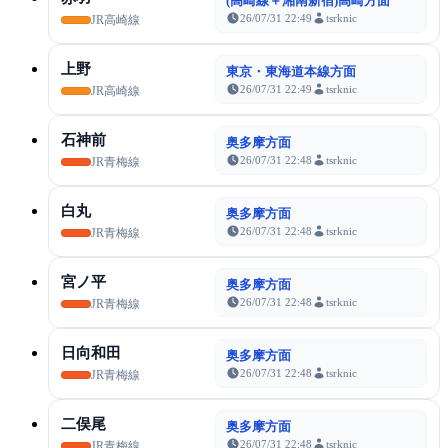
(高崎線＋湘南新宿)高崎方面
26/07/31 22:49
tsrknic
JR高崎線
上野
東京・東海道本線方面
26/07/31 22:49
tsrknic
JR高崎線
石神前
奥多摩方面
26/07/31 22:48
tsrknic
JR青梅線
白丸
奥多摩方面
26/07/31 22:48
tsrknic
JR青梅線
宮ノ平
奥多摩方面
26/07/31 22:48
tsrknic
JR青梅線
日向和田
奥多摩方面
26/07/31 22:48
tsrknic
JR青梅線
二俣尾
奥多摩方面
26/07/31 22:48
tsrknic
JR青梅線