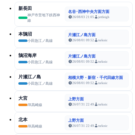
新長田
名谷･西神中央方面方面
神戸市営地下鉄西神
26/08/03 21:05
jettleigh
線
本鵠沼
片瀬江ノ島方面
26/08/01 09:52
tsrknic
小田急江ノ島線
鵠沼海岸
片瀬江ノ島方面
26/08/01 09:52
tsrknic
小田急江ノ島線
片瀬江ノ島
相模大野・新宿・千代田線方面
26/08/01 09:52
tsrknic
小田急江ノ島線
大宮
上野方面
26/07/31 22:49
tsrknic
JR高崎線
北本
上野方面
26/07/31 22:49
tsrknic
JR高崎線