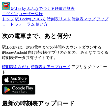
駅
.Locky
みんなでつくる鉄道時刻表
ログイン
ユーザー登録
トップ
駅.Lockyについて
時刻表リスト
時刻表マップ
アップ
ロード
フォーラム
使い方
次の電車まで、あと何分?
駅.Locky は、次の電車までの時間をカウントダウンする
iPhone/Android 向け時刻表アプリのための、 みんなでつくる
時刻表データ共有サイトです。
時刻表をさがす
時刻表をアップロード
アプリをダウンロー
ド
最新の時刻表アップロード