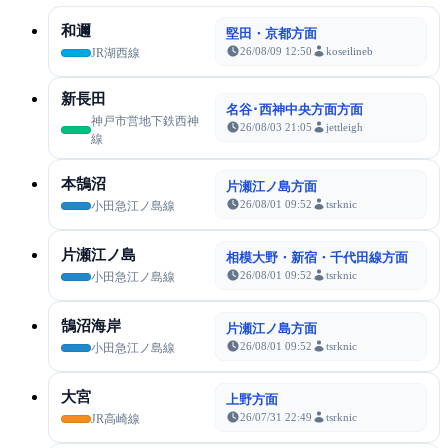
和邇
堅田・京都方面
26/08/09 12:50
koseilineb
JR湖西線
新長田
名谷･西神中央方面方面
神戸市営地下鉄西神
26/08/03 21:05
jettleigh
線
本鵠沼
片瀬江ノ島方面
26/08/01 09:52
tsrknic
小田急江ノ島線
片瀬江ノ島
相模大野・新宿・千代田線方面
26/08/01 09:52
tsrknic
小田急江ノ島線
鵠沼海岸
片瀬江ノ島方面
26/08/01 09:52
tsrknic
小田急江ノ島線
大宮
上野方面
26/07/31 22:49
tsrknic
JR高崎線