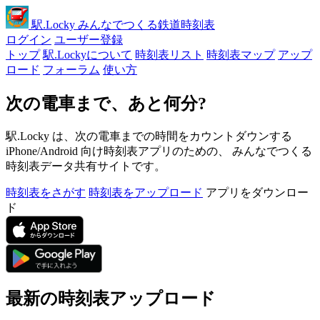
駅
.Locky
みんなでつくる鉄道時刻表
ログイン
ユーザー登録
トップ
駅.Lockyについて
時刻表リスト
時刻表マップ
アップ
ロード
フォーラム
使い方
次の電車まで、あと何分?
駅.Locky は、次の電車までの時間をカウントダウンする
iPhone/Android 向け時刻表アプリのための、 みんなでつくる
時刻表データ共有サイトです。
時刻表をさがす
時刻表をアップロード
アプリをダウンロー
ド
最新の時刻表アップロード