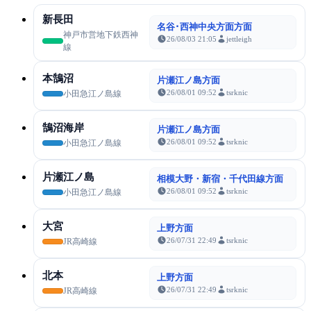
新長田
名谷･西神中央方面方面
神戸市営地下鉄西神
26/08/03 21:05
jettleigh
線
本鵠沼
片瀬江ノ島方面
26/08/01 09:52
tsrknic
小田急江ノ島線
鵠沼海岸
片瀬江ノ島方面
26/08/01 09:52
tsrknic
小田急江ノ島線
片瀬江ノ島
相模大野・新宿・千代田線方面
26/08/01 09:52
tsrknic
小田急江ノ島線
大宮
上野方面
26/07/31 22:49
tsrknic
JR高崎線
北本
上野方面
26/07/31 22:49
tsrknic
JR高崎線