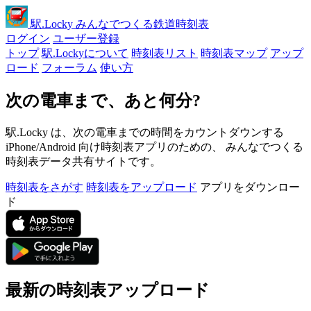
駅
.Locky
みんなでつくる鉄道時刻表
ログイン
ユーザー登録
トップ
駅.Lockyについて
時刻表リスト
時刻表マップ
アップ
ロード
フォーラム
使い方
次の電車まで、あと何分?
駅.Locky は、次の電車までの時間をカウントダウンする
iPhone/Android 向け時刻表アプリのための、 みんなでつくる
時刻表データ共有サイトです。
時刻表をさがす
時刻表をアップロード
アプリをダウンロー
ド
最新の時刻表アップロード