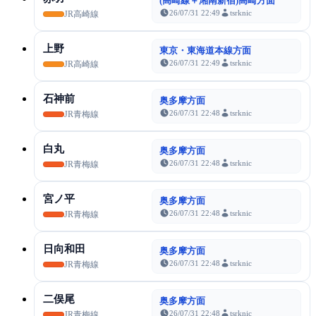
(高崎線＋湘南新宿)高崎方面
26/07/31 22:49
tsrknic
JR高崎線
上野
東京・東海道本線方面
26/07/31 22:49
tsrknic
JR高崎線
石神前
奥多摩方面
26/07/31 22:48
tsrknic
JR青梅線
白丸
奥多摩方面
26/07/31 22:48
tsrknic
JR青梅線
宮ノ平
奥多摩方面
26/07/31 22:48
tsrknic
JR青梅線
日向和田
奥多摩方面
26/07/31 22:48
tsrknic
JR青梅線
二俣尾
奥多摩方面
26/07/31 22:48
tsrknic
JR青梅線