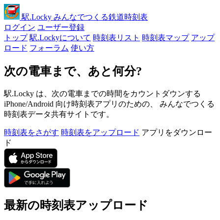
駅
.Locky
みんなでつくる鉄道時刻表
ログイン
ユーザー登録
トップ
駅.Lockyについて
時刻表リスト
時刻表マップ
アップ
ロード
フォーラム
使い方
次の電車まで、あと何分?
駅.Locky は、次の電車までの時間をカウントダウンする
iPhone/Android 向け時刻表アプリのための、 みんなでつくる
時刻表データ共有サイトです。
時刻表をさがす
時刻表をアップロード
アプリをダウンロー
ド
最新の時刻表アップロード