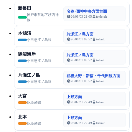
新長田
名谷･西神中央方面方面
神戸市営地下鉄西神
26/08/03 21:05
jettleigh
線
本鵠沼
片瀬江ノ島方面
26/08/01 09:52
tsrknic
小田急江ノ島線
鵠沼海岸
片瀬江ノ島方面
26/08/01 09:52
tsrknic
小田急江ノ島線
片瀬江ノ島
相模大野・新宿・千代田線方面
26/08/01 09:52
tsrknic
小田急江ノ島線
大宮
上野方面
26/07/31 22:49
tsrknic
JR高崎線
北本
上野方面
26/07/31 22:49
tsrknic
JR高崎線