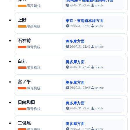
(高崎線＋湘南新宿)高崎方面
26/07/31 22:49
tsrknic
JR高崎線
上野
東京・東海道本線方面
26/07/31 22:49
tsrknic
JR高崎線
石神前
奥多摩方面
26/07/31 22:48
tsrknic
JR青梅線
白丸
奥多摩方面
26/07/31 22:48
tsrknic
JR青梅線
宮ノ平
奥多摩方面
26/07/31 22:48
tsrknic
JR青梅線
日向和田
奥多摩方面
26/07/31 22:48
tsrknic
JR青梅線
二俣尾
奥多摩方面
26/07/31 22:48
tsrknic
JR青梅線