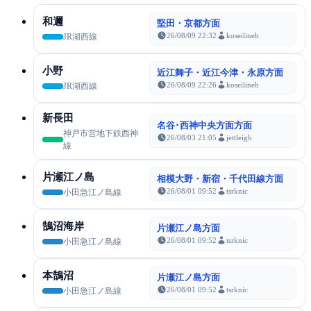
和邇
堅田・京都方面
26/08/09 22:32
koseilineb
JR湖西線
小野
近江舞子・近江今津・永原方面
26/08/09 22:26
koseilineb
JR湖西線
新長田
名谷･西神中央方面方面
神戸市営地下鉄西神
26/08/03 21:05
jettleigh
線
片瀬江ノ島
相模大野・新宿・千代田線方面
26/08/01 09:52
tsrknic
小田急江ノ島線
鵠沼海岸
片瀬江ノ島方面
26/08/01 09:52
tsrknic
小田急江ノ島線
本鵠沼
片瀬江ノ島方面
26/08/01 09:52
tsrknic
小田急江ノ島線