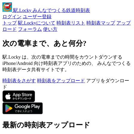
駅
.Locky
みんなでつくる鉄道時刻表
ログイン
ユーザー登録
トップ
駅.Lockyについて
時刻表リスト
時刻表マップ
アップ
ロード
フォーラム
使い方
次の電車まで、あと何分?
駅.Locky は、次の電車までの時間をカウントダウンする
iPhone/Android 向け時刻表アプリのための、 みんなでつくる
時刻表データ共有サイトです。
時刻表をさがす
時刻表をアップロード
アプリをダウンロー
ド
最新の時刻表アップロード