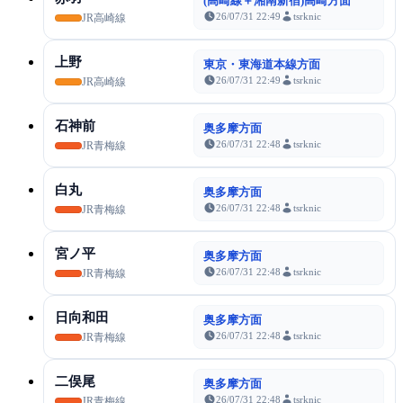
(高崎線＋湘南新宿)高崎方面
26/07/31 22:49
tsrknic
JR高崎線
上野
東京・東海道本線方面
26/07/31 22:49
tsrknic
JR高崎線
石神前
奥多摩方面
26/07/31 22:48
tsrknic
JR青梅線
白丸
奥多摩方面
26/07/31 22:48
tsrknic
JR青梅線
宮ノ平
奥多摩方面
26/07/31 22:48
tsrknic
JR青梅線
日向和田
奥多摩方面
26/07/31 22:48
tsrknic
JR青梅線
二俣尾
奥多摩方面
26/07/31 22:48
tsrknic
JR青梅線