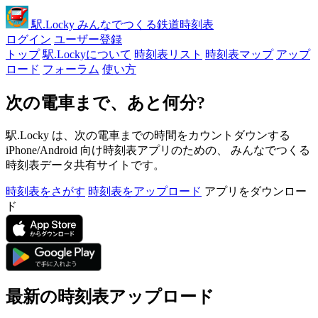
駅
.Locky
みんなでつくる鉄道時刻表
ログイン
ユーザー登録
トップ
駅.Lockyについて
時刻表リスト
時刻表マップ
アップ
ロード
フォーラム
使い方
次の電車まで、あと何分?
駅.Locky は、次の電車までの時間をカウントダウンする
iPhone/Android 向け時刻表アプリのための、 みんなでつくる
時刻表データ共有サイトです。
時刻表をさがす
時刻表をアップロード
アプリをダウンロー
ド
最新の時刻表アップロード