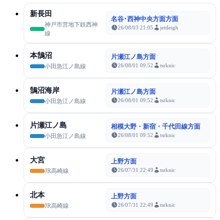
新長田
名谷･西神中央方面方面
神戸市営地下鉄西神
26/08/03 21:05
jettleigh
線
本鵠沼
片瀬江ノ島方面
26/08/01 09:52
tsrknic
小田急江ノ島線
鵠沼海岸
片瀬江ノ島方面
26/08/01 09:52
tsrknic
小田急江ノ島線
片瀬江ノ島
相模大野・新宿・千代田線方面
26/08/01 09:52
tsrknic
小田急江ノ島線
大宮
上野方面
26/07/31 22:49
tsrknic
JR高崎線
北本
上野方面
26/07/31 22:49
tsrknic
JR高崎線