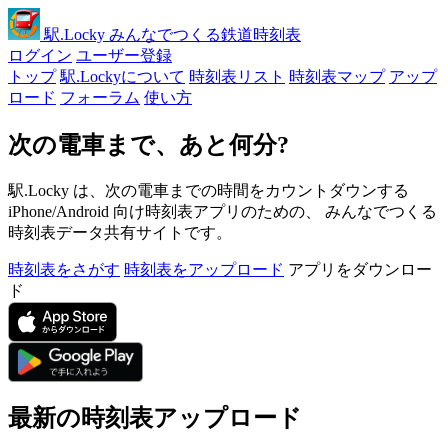
駅
.Locky
みんなでつくる鉄道時刻表
ログイン
ユーザー登録
トップ
駅.Lockyについて
時刻表リスト
時刻表マップ
アップ
ロード
フォーラム
使い方
次の電車まで、あと何分?
駅.Locky は、次の電車までの時間をカウントダウンする
iPhone/Android 向け時刻表アプリのための、 みんなでつくる
時刻表データ共有サイトです。
時刻表をさがす
時刻表をアップロード
アプリをダウンロー
ド
最新の時刻表アップロード