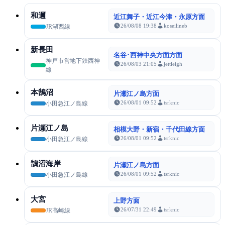
和邇
近江舞子・近江今津・永原方面
26/08/08 19:38
koseilineb
JR湖西線
新長田
名谷･西神中央方面方面
神戸市営地下鉄西神
26/08/03 21:05
jettleigh
線
本鵠沼
片瀬江ノ島方面
26/08/01 09:52
tsrknic
小田急江ノ島線
片瀬江ノ島
相模大野・新宿・千代田線方面
26/08/01 09:52
tsrknic
小田急江ノ島線
鵠沼海岸
片瀬江ノ島方面
26/08/01 09:52
tsrknic
小田急江ノ島線
大宮
上野方面
26/07/31 22:49
tsrknic
JR高崎線