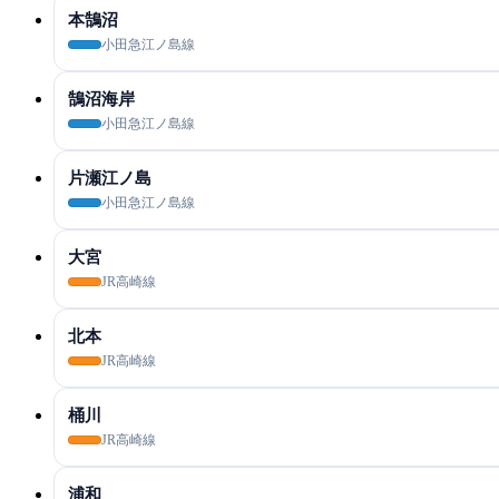
本鵠沼
小田急江ノ島線
鵠沼海岸
小田急江ノ島線
片瀬江ノ島
小田急江ノ島線
大宮
JR高崎線
北本
JR高崎線
桶川
JR高崎線
浦和