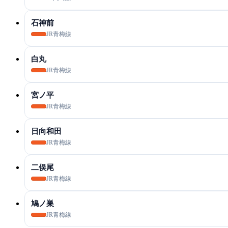
石神前
JR青梅線
白丸
JR青梅線
宮ノ平
JR青梅線
日向和田
JR青梅線
二俣尾
JR青梅線
鳩ノ巣
JR青梅線