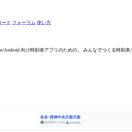
ロード
フォーラム
使い方
one/Android 向け時刻表アプリのための、 みんなでつくる時
名谷･西神中央方面方面
26/08/03 21:05
jettleigh