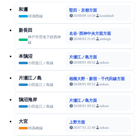
和邇
堅田・京都方面
26/08/09 14:59
koseilineb
JR湖西線
新長田
名谷･西神中央方面方面
神戸市営地下鉄西神
26/08/03 21:05
jettleigh
線
本鵠沼
片瀬江ノ島方面
26/08/01 09:52
tsrknic
小田急江ノ島線
片瀬江ノ島
相模大野・新宿・千代田線方面
26/08/01 09:52
tsrknic
小田急江ノ島線
鵠沼海岸
片瀬江ノ島方面
26/08/01 09:52
tsrknic
小田急江ノ島線
大宮
上野方面
26/07/31 22:49
tsrknic
JR高崎線