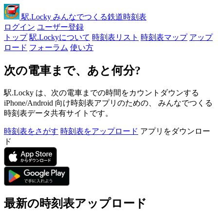
駅
.Locky
みんなでつくる鉄道時刻表
ログイン
ユーザー登録
トップ
駅.Lockyについて
時刻表リスト
時刻表マップ
アップ
ロード
フォーラム
使い方
次の電車まで、あと何分?
駅.Locky は、次の電車までの時間をカウントダウンする
iPhone/Android 向け時刻表アプリのための、 みんなでつくる
時刻表データ共有サイトです。
時刻表をさがす
時刻表をアップロード
アプリをダウンロー
ド
最新の時刻表アップロード