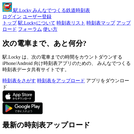
駅
.Locky
みんなでつくる鉄道時刻表
ログイン
ユーザー登録
トップ
駅.Lockyについて
時刻表リスト
時刻表マップ
アップ
ロード
フォーラム
使い方
次の電車まで、あと何分?
駅.Locky は、次の電車までの時間をカウントダウンする
iPhone/Android 向け時刻表アプリのための、 みんなでつくる
時刻表データ共有サイトです。
時刻表をさがす
時刻表をアップロード
アプリをダウンロー
ド
最新の時刻表アップロード