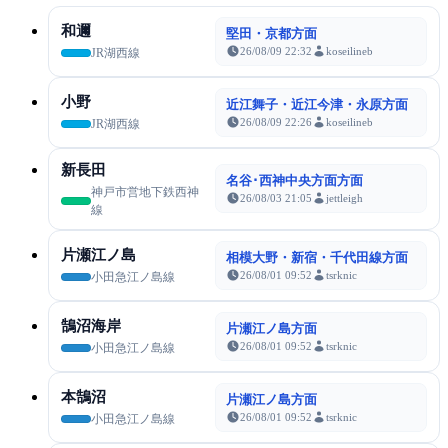
和邇
堅田・京都方面
26/08/09 22:32
koseilineb
JR湖西線
小野
近江舞子・近江今津・永原方面
26/08/09 22:26
koseilineb
JR湖西線
新長田
名谷･西神中央方面方面
神戸市営地下鉄西神
26/08/03 21:05
jettleigh
線
片瀬江ノ島
相模大野・新宿・千代田線方面
26/08/01 09:52
tsrknic
小田急江ノ島線
鵠沼海岸
片瀬江ノ島方面
26/08/01 09:52
tsrknic
小田急江ノ島線
本鵠沼
片瀬江ノ島方面
26/08/01 09:52
tsrknic
小田急江ノ島線