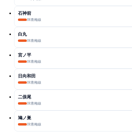
石神前
JR青梅線
白丸
JR青梅線
宮ノ平
JR青梅線
日向和田
JR青梅線
二俣尾
JR青梅線
鳩ノ巣
JR青梅線