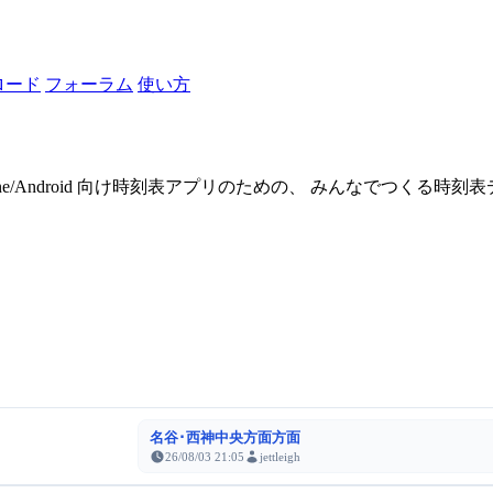
ロード
フォーラム
使い方
one/Android 向け時刻表アプリのための、 みんなでつくる時
名谷･西神中央方面方面
26/08/03 21:05
jettleigh