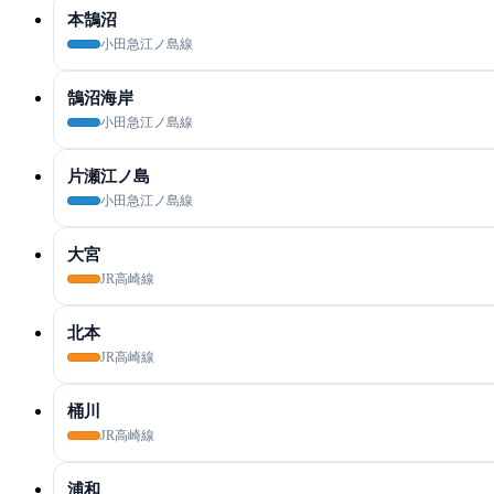
本鵠沼
小田急江ノ島線
鵠沼海岸
小田急江ノ島線
片瀬江ノ島
小田急江ノ島線
大宮
JR高崎線
北本
JR高崎線
桶川
JR高崎線
浦和